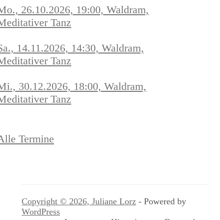
Mo., 26.10.2026, 19:00, Waldram,
Meditativer Tanz
Sa., 14.11.2026, 14:30, Waldram,
Meditativer Tanz
Mi., 30.12.2026, 18:00, Waldram,
Meditativer Tanz
Alle Termine
Copyright © 2026, Juliane Lorz
- Powered by
WordPress