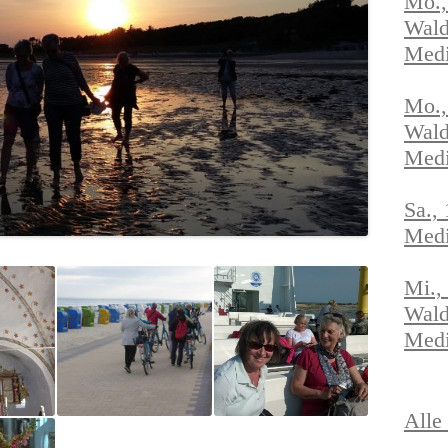
Mo.,
Wald
IMPR
Medi
TANZ
Mo.,
2021
Wald
Medi
IMPR
TANZ
Sa.,
MAI/
Medi
IMPR
Mi.,
TANZ
Wald
Medi
SEPT
IMPR
Alle
TANZ