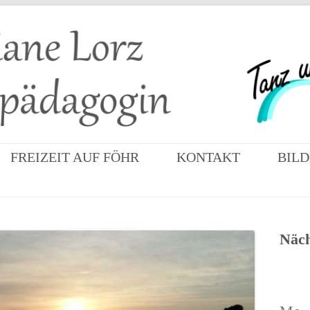
dagogin
Zum
FREIZEIT AUF FÖHR
KONTAKT
BIL
Inhalt
springen
IMPR
OASE
– MÄ
Näch
IMPR
TEIS
2021