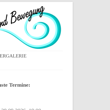
DERGALERIE
ESSIONEN VOM
NTAG IN BERNRIED
RZ 2022
ste Termine:
ESSIONEN
ENDORF SEPTEMBER