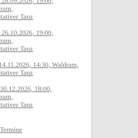
 28.09.2026, 19:00,
ram,
ESSIONEN
tativer Tanz
FREIZEIT FÖHR
 26.10.2026, 19:00,
ram,
tativer Tanz
ESSIONEN
FREIZEIT FÖHR
 14.11.2026, 14:30, Waldram,
JUNI 2020
tativer Tanz
ESSIONEN
 30.12.2026, 18:00,
FREIZEIT FÖHR
ram,
tativer Tanz
EMBER 2019
ESSIONEN
 Termine
FREIZEIT FÖHR