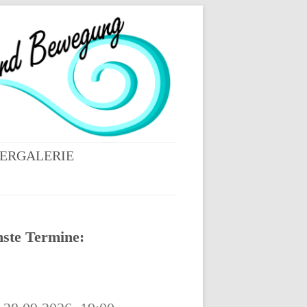
DERGALERIE
ESSIONEN VOM
NTAG IN BERNRIED
RZ 2022
ste Termine:
ESSIONEN
ENDORF SEPTEMBER