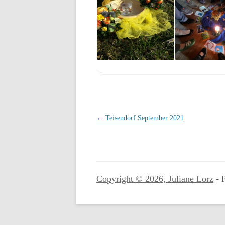
Beitragsnavigation
←
Teisendorf September 2021
Copyright © 2026, Juliane Lorz
- 