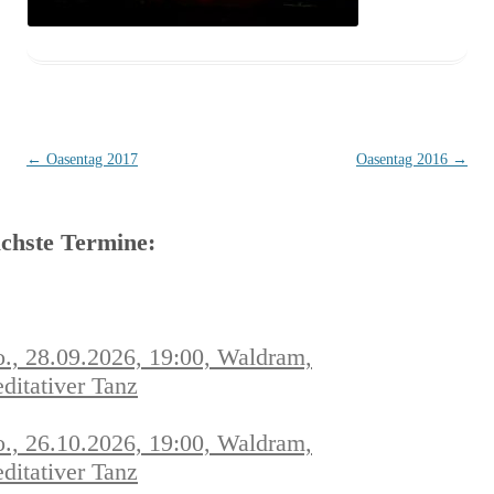
Beitragsnavigation
←
Oasentag 2017
Oasentag 2016
→
chste Termine:
., 28.09.2026, 19:00, Waldram,
ditativer Tanz
., 26.10.2026, 19:00, Waldram,
ditativer Tanz